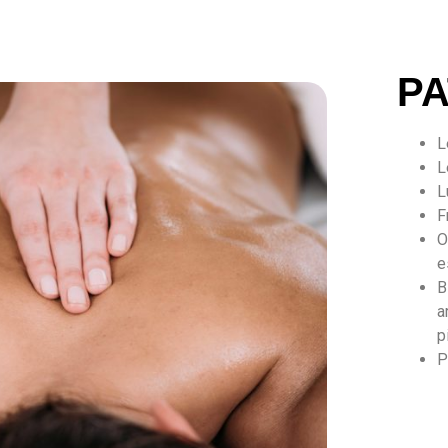
P
L
L
L
F
O
e
B
a
p
P