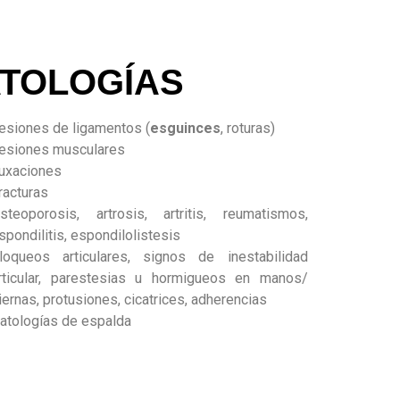
ATOLOGÍAS
esiones de ligamentos (
esguinces
, roturas)
esiones musculares
uxaciones
racturas
steoporosis, artrosis, artritis, reumatismos,
spondilitis, espondilolistesis
loqueos articulares, signos de inestabilidad
rticular, parestesias u hormigueos en manos/
iernas, protusiones, cicatrices, adherencias
atologías de espalda